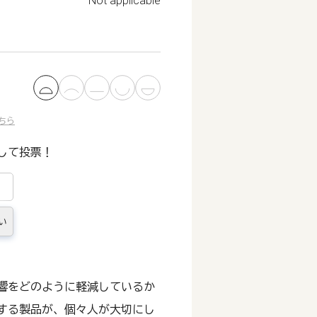
Not applicable
ちら
して投票！
い
響をどのように軽減しているか
する製品が、個々人が大切にし