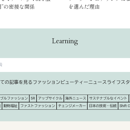
用”の密接な関係
を選んだ理由
Learning
ての記事を見る
ファッション
ビューティー
ニュース
ライフスタ
ブルファッション
5R
アップサイクル
海外ニュース
サステナブルなイベント
題
動物福祉
ファストファッション
チェンジメーカー
日本の技術・伝統
Shift 