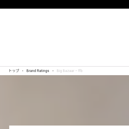
トップ
Brand Ratings
Big Bazaar – ffb