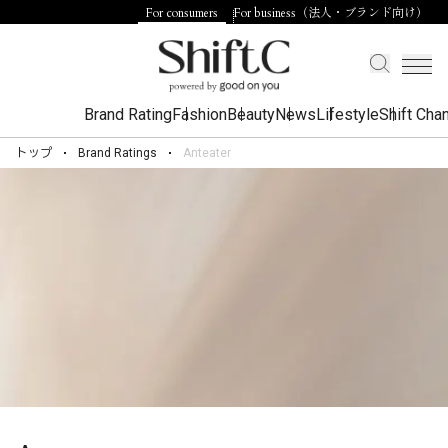
For consumers
For business（法人・ブランド向け）
Brand Rating
Fashion
Beauty
News
Lifestyle
Shift Cha
トップ
Brand Ratings
Anteater