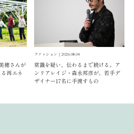
ファッション｜2026.08.04
浦美穂さんが
常識を疑い、伝わるまで続ける。ア
よる再エネ
ンリアレイジ・森永邦彦が、若手デ
ザイナー17名に手渡すもの