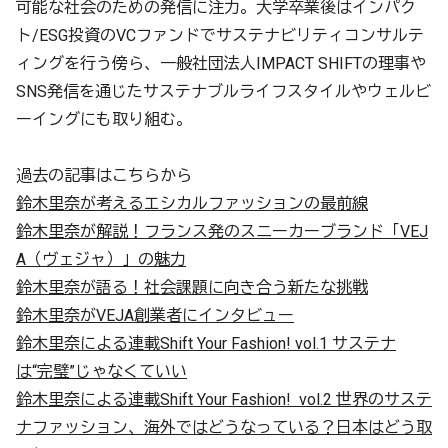
可能な社会のための発信に注力。大学卒業後はインパク
ト/ESG投資のVCファンドでサステナビリティコンサルテ
ィングを行う傍ら、一般社団法人IMPACT SHIFTの理事や
SNS発信を通じたサステナブルライフスタイルやウェルビ
ーイングにも取り組む。
過去の記事はこちらから
鈴木里奈が考えるエシカルファッションの最前線
鈴木里奈が解説！フランス発のスニーカーブランド「VEJ
A（ヴェジャ）」の魅力
鈴木里奈が語る！社会課題に向き合う新たな挑戦
鈴木里奈がVEJA創業者にインタビュー
鈴木里奈による連載Shift Your Fashion! vol.1 サステナ
は“完璧”じゃなくていい
鈴木里奈による連載Shift Your Fashion! vol.2 世界のサステ
ナファッション、海外ではどうなっている？日本はどう取