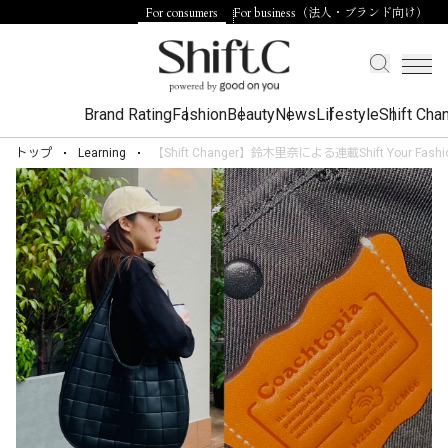
For consumers
For business（法人・ブランド向け）
Brand Rating
Fashion
Beauty
News
Lifestyle
Shift Cha
トップ
Learning
【Shift Changer】鈴木里奈による連載Shift Your