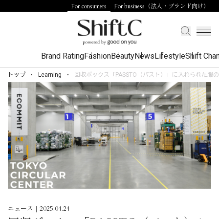
For consumers
For business（法人・ブランド向け）
Brand Rating
Fashion
Beauty
News
Lifestyle
Shift Cha
トップ
Learning
回収ボックス「PASSTO（パスト）」に入れられた服
ニュース｜2025.04.24