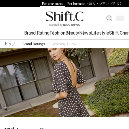
For consumers
For business（法人・ブランド向け）
Brand Rating
Fashion
Beauty
News
Lifestyle
Shift Cha
トップ
Brand Ratings
Whimsy + Row