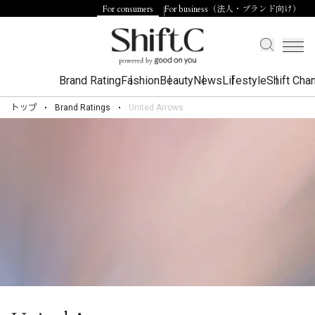
For consumers
For business（法人・ブランド向け）
Brand Rating
Fashion
Beauty
News
Lifestyle
Shift Cha
トップ
Brand Ratings
United Arrows