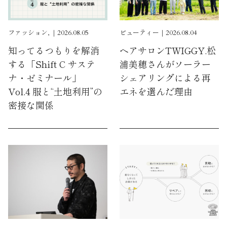
ファッション, ｜2026.08.05
ビューティー｜2026.08.04
知ってるつもりを解消
ヘアサロンTWIGGY.松
する「Shift C サステ
浦美穂さんがソーラー
ナ・ゼミナール」
シェアリングによる再
Vol.4 服と“土地利用”の
エネを選んだ理由
密接な関係