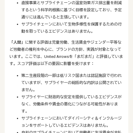
直接事業とサプライチェーンの温室効果ガス排出量を削減
するという科学的根拠に基づく目標を設定しており、予定
通りには進んでいると主張しています。
サプライチェーンにおいて生物多様性を保護するための行
動を取っているエビデンスはありません。
「人間」
に関する評価は児童労働、生活賃金やジェンダー平等な
ど労働者の権利を中心に、ブランドの方針、実践が対象となって
います。ここでは、United Arrowsを「まだまだ」と評価していま
す。スコア評価は以下の要因に影響を受けます：
第二生産段階の一部は低リスク国または認証施設で行われ
ていますが、サプライヤーの総括的な内訳は公開されてい
ません。
サプライヤーに財政的な安定を提供しているエビデンスが
なく、労働条件や賃金の悪化につながる可能性がありま
す。
サプライチェーンにおいてダイバーシティ＆インクルージ
ョンをサポートしているエビデンスはありません。
自社のサプライチェーンにおいて労働者に生活賃金が支払