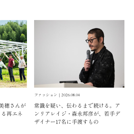
ファッション｜2026.08.04
浦美穂さんが
常識を疑い、伝わるまで続ける。ア
よる再エネ
ンリアレイジ・森永邦彦が、若手デ
ザイナー17名に手渡すもの