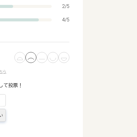
2/5
4/5
ちら
して投票！
い