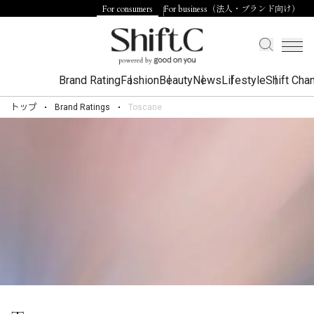
For consumers
For business（法人・ブランド向け）
Brand Rating
Fashion
Beauty
News
Lifestyle
Shift Cha
トップ
Brand Ratings
Toscane