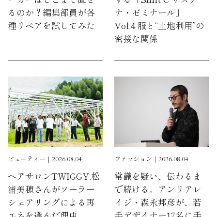
るのか？編集部員が各
ナ・ゼミナール」
種リペアを試してみた
Vol.4 服と“土地利用”の
密接な関係
ビューティー｜2026.08.04
ファッション｜2026.08.04
ヘアサロンTWIGGY.松
常識を疑い、伝わるま
浦美穂さんがソーラー
で続ける。アンリアレ
シェアリングによる再
イジ・森永邦彦が、若
エネを選んだ理由
手デザイナー17名に手