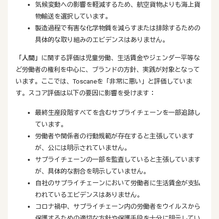
気候変動への影響を軽減するため、航空貨物よりも海上貨
物輸送を選択しています。
製造過程で有害な化学物質を減らすまたは排除するための
具体的な取り組みのエビデンスはありません。
「人間」
に関する評価は児童労働、生活賃金やジェンダー平等な
ど労働者の権利を中心に、ブランドの方針、実践が対象となって
います。ここでは、Toscaneを「非常に悪い」と評価していま
す。スコア評価は以下の要因に影響を受けます：
最終生産段階すべてを含むサプライチェーンを一部追跡し
ています。
労働者や関係者の行動規範が存在すると主張しています
が、公には明示されていません。
サプライチェーンの一部を監査していると主張しています
が、具体的な割合を明示していません。
自社のサプライチェーンにおいて労働者に生活賃金が支払
われているエビデンスはありません。
コロナ禍中、サプライチェーン内の労働者をウイルスから
保護するための適切な方針や保護手段を十分に明示してい