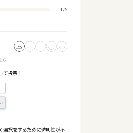
1/5
ちら
して投票！
い
て選択をするために透明性が不