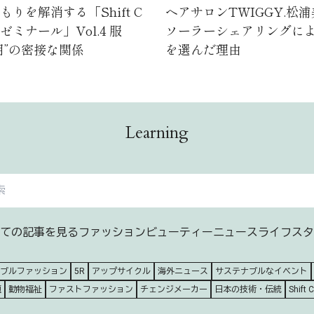
りを解消する「Shift C
ヘアサロンTWIGGY.松
ミナール」Vol.4 服
ソーラーシェアリングに
用”の密接な関係
を選んだ理由
Learning
ての記事を見る
ファッション
ビューティー
ニュース
ライフスタ
ブルファッション
5R
アップサイクル
海外ニュース
サステナブルなイベント
題
動物福祉
ファストファッション
チェンジメーカー
日本の技術・伝統
Shift 