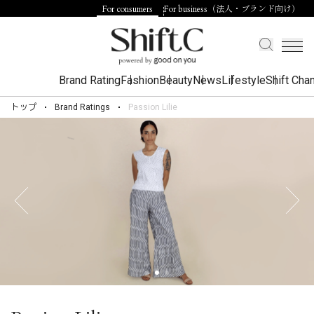
For consumers
For business（法人・ブランド向け）
Brand Rating
Fashion
Beauty
News
Lifestyle
Shift Cha
トップ
Brand Ratings
Passion Lilie