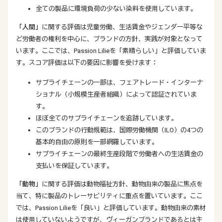
全ての製品に環境負荷の少ない染料を使用しています。
「人間」
に関する評価は児童労働、生活賃金やジェンダー平等な
ど労働者の権利を中心に、ブランドの方針、実践が対象となって
います。ここでは、Passion Lilieを「素晴らしい」と評価していま
す。スコア評価は以下の要因に影響を受けます：
サプライチェーンの一部は、フェアトレード・インターナ
ショナル（小規模生産者組織）によって認証されていま
す。
ほぼ全てのサプライチェーンを追跡しています。
このブランドの行動規範は、国際労働機関（ILO）の4つの
基本的自由の原則を一部網羅しています。
サプライチェーンの最終生産段階で労働者への生活賃金の
支払いを保証しています。
「動物」
に関する評価は動物福祉方針、動物由来の製品に焦点を
当て、特に製品のトレーサビリティに重点を置いています。ここ
では、Passion Lilieを「良い」と評価しています。動物由来の素材
は使用していないようですが、ヴィーガンブランドであるとは主