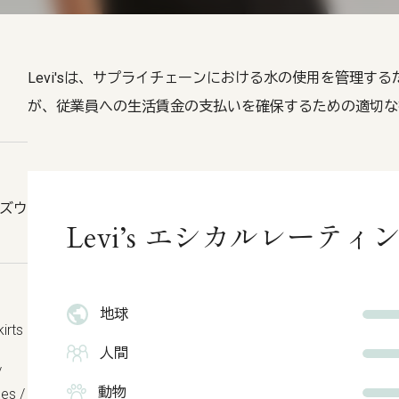
Levi'sは、サプライチェーンにおける水の使用を管理す
が、従業員への生活賃金の支払いを確保するための適切な
ッズウ
Levi’s エシカルレーティ
地球
irts
人間
/
動物
ses /