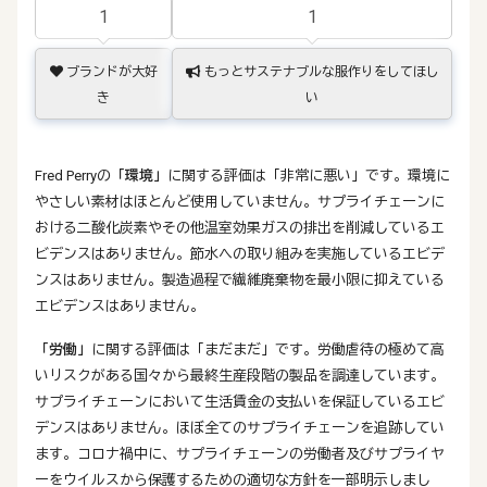
1
1
ブランドが大好
もっとサステナブルな服作りをしてほし
き
い
Fred Perryの
「環境」
に関する評価は「非常に悪い」です。環境に
やさしい素材はほとんど使用していません。サプライチェーンに
おける二酸化炭素やその他温室効果ガスの排出を削減しているエ
ビデンスはありません。節水への取り組みを実施しているエビデ
ンスはありません。製造過程で繊維廃棄物を最小限に抑えている
エビデンスはありません。
「労働」
に関する評価は「まだまだ」です。労働虐待の極めて高
いリスクがある国々から最終生産段階の製品を調達しています。
サプライチェーンにおいて生活賃金の支払いを保証しているエビ
デンスはありません。ほぼ全てのサプライチェーンを追跡してい
ます。コロナ禍中に、サプライチェーンの労働者及びサプライヤ
ーをウイルスから保護するための適切な方針を一部明示しまし