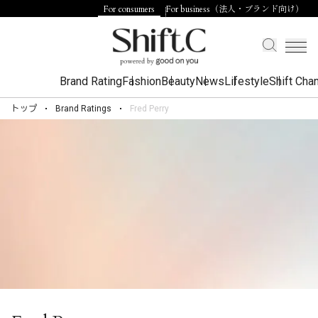
For consumers
For business（法人・ブランド向け）
Brand Rating
Fashion
Beauty
News
Lifestyle
Shift Cha
トップ
Brand Ratings
Fred Perry