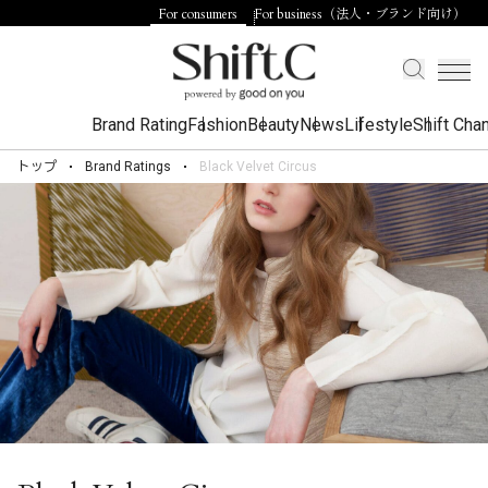
For consumers
For business（法人・ブランド向け）
Brand Rating
Fashion
Beauty
News
Lifestyle
Shift Cha
トップ
Brand Ratings
Black Velvet Circus