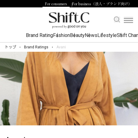
For consumers
For business（法人・ブランド向け）
Brand Rating
Fashion
Beauty
News
Lifestyle
Shift Cha
トップ
Brand Ratings
Avani