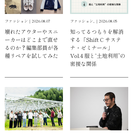
ファッション｜2026.08.07
ファッション, ｜2026.08.05
壊れたアウターやスニ
知ってるつもりを解消
ーカーはどこまで直せ
する「Shift C サステ
るのか？編集部員が各
ナ・ゼミナール」
種リペアを試してみた
Vol.4 服と“土地利用”の
密接な関係