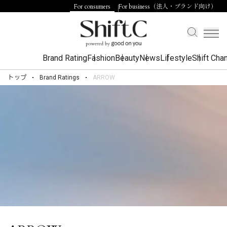
For consumers
For business（法人・ブランド向け）
Brand Rating
Fashion
Beauty
News
Lifestyle
Shift Cha
トップ
Brand Ratings
ARROW