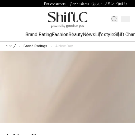
For consumers
For business（法人・ブランド向け）
Brand Rating
Fashion
Beauty
News
Lifestyle
Shift Cha
トップ
Brand Ratings
A New Day