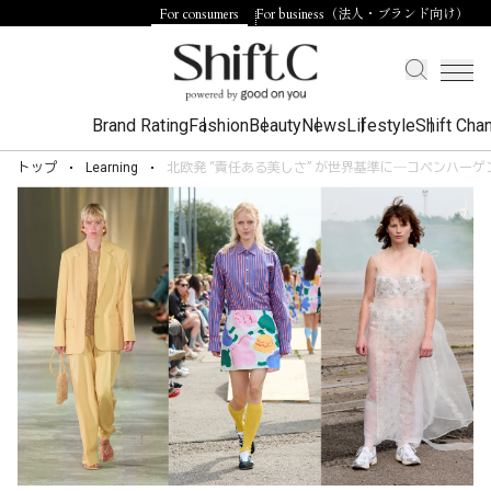
For consumers
For business（法人・ブランド向け）
Brand Rating
Fashion
Beauty
News
Lifestyle
Shift Cha
トップ
Learning
北欧発 “責任ある美しさ” が世界基準に―コペンハー