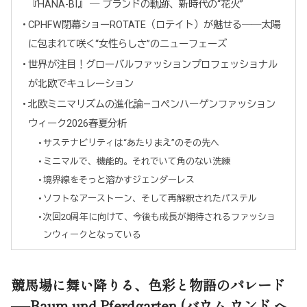
『HANA-BI』 ― ブランドの軌跡、新時代の“花火”
CPHFW閉幕ショーROTATE（ロテイト）が魅せる――太陽
に包まれて咲く“女性らしさ”のニューフェーズ
世界が注目！グローバルファッションプロフェッショナル
が北欧でキュレーション
北欧ミニマリズムの進化論—コペンハーゲンファッション
ウィーク2026春夏分析
サステナビリティは“あたりまえ”のその先へ
ミニマルで、機能的。それでいて角のない洗練
境界線をそっと溶かすジェンダーレス
ソフトなアーストーン、そして再解釈されたパステル
次回20周年に向けて、今後も成長が期待されるファッショ
ンウィークとなっている
競馬場に舞い降りる、色彩と物語のパレード
──Baum und Pferdgarten (バウム ウンド ヘ