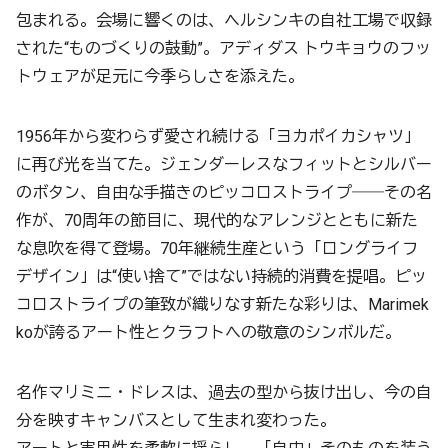
包まれる。会場に響くのは、ヘルシンキの自社工場で収録
された“ものづくりの鼓動”。アディダス トウキョウのフッ
トウェアが足元に今季らしさを添えた。
1956年から変わらず愛され続ける「ヨカポイカシャツ」
に再び光を当てた。ジェンダーレスなフィットとシルバー
のボタン、自由な手描きのピッコロストライプ――その名
作が、70周年の節目に、現代的なアレンジとともに新た
な息吹を得て登場。70年継続生産という「ロングライフ
デザイン」は“使い捨て”ではない持続的消費を提唱。ピッ
コロストライプの筆致が織りなす新たな彩りは、Marimek
koが誇るアート性とクラフトへの敬意のシンボルだ。
名作マリミニ・ドレスは、過去の型から抜け出し、今の自
分を映すキャンバスとして生まれ変わった。