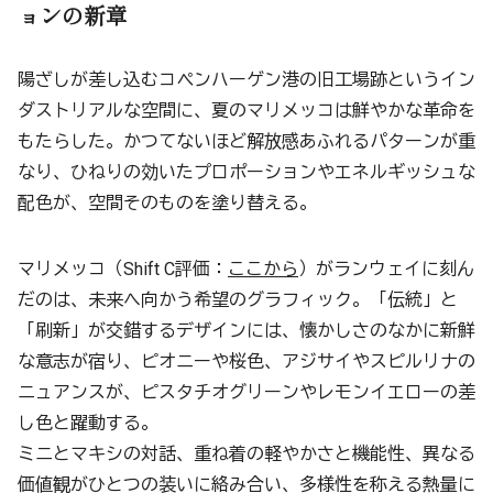
ョンの新章
陽ざしが差し込むコペンハーゲン港の旧工場跡というイン
ダストリアルな空間に、夏のマリメッコは鮮やかな革命を
もたらした。かつてないほど解放感あふれるパターンが重
なり、ひねりの効いたプロポーションやエネルギッシュな
配色が、空間そのものを塗り替える。
マリメッコ（Shift C評価：
ここから
）がランウェイに刻ん
だのは、未来へ向かう希望のグラフィック。「伝統」と
「刷新」が交錯するデザインには、懐かしさのなかに新鮮
な意志が宿り、ピオニーや桜色、アジサイやスピルリナの
ニュアンスが、ピスタチオグリーンやレモンイエローの差
し色と躍動する。
ミニとマキシの対話、重ね着の軽やかさと機能性、異なる
価値観がひとつの装いに絡み合い、多様性を称える熱量に