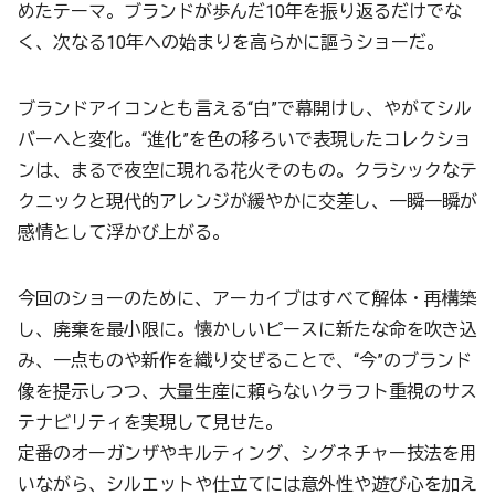
めたテーマ。ブランドが歩んだ10年を振り返るだけでな
く、次なる10年への始まりを高らかに謳うショーだ。
ブランドアイコンとも言える“白”で幕開けし、やがてシル
バーへと変化。“進化”を色の移ろいで表現したコレクショ
ンは、まるで夜空に現れる花火そのもの。クラシックなテ
クニックと現代的アレンジが緩やかに交差し、一瞬一瞬が
感情として浮かび上がる。
今回のショーのために、アーカイブはすべて解体・再構築
し、廃棄を最小限に。懐かしいピースに新たな命を吹き込
み、一点ものや新作を織り交ぜることで、“今”のブランド
像を提示しつつ、大量生産に頼らないクラフト重視のサス
テナビリティを実現して見せた。
定番のオーガンザやキルティング、シグネチャー技法を用
いながら、シルエットや仕立てには意外性や遊び心を加え