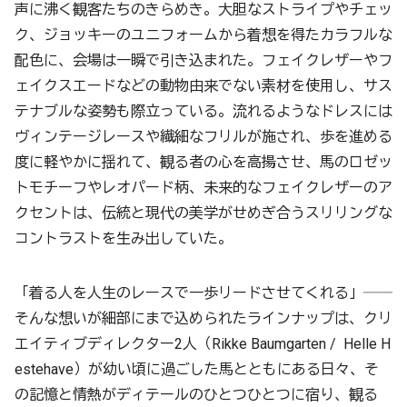
声に沸く観客たちのきらめき。大胆なストライプやチェッ
ク、ジョッキーのユニフォームから着想を得たカラフルな
配色に、会場は一瞬で引き込まれた。フェイクレザーやフ
ェイクスエードなどの動物由来でない素材を使用し、サス
テナブルな姿勢も際立っている。流れるようなドレスには
ヴィンテージレースや繊細なフリルが施され、歩を進める
度に軽やかに揺れて、観る者の心を高揚させ、馬のロゼッ
トモチーフやレオパード柄、未来的なフェイクレザーのア
クセントは、伝統と現代の美学がせめぎ合うスリリングな
コントラストを生み出していた。
「着る人を人生のレースで一歩リードさせてくれる」──
そんな想いが細部にまで込められたラインナップは、クリ
エイティブディレクター2人（Rikke Baumgarten / Helle H
estehave）が幼い頃に過ごした馬とともにある日々、そ
の記憶と情熱がディテールのひとつひとつに宿り、観る