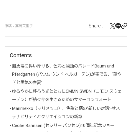
Share :
原稿：髙岡英里子
Contents
競馬場に舞い降りる、色彩と物語のパレード──Baum und
Pferdgarten (バウム ウンド ヘルガーテン)が奏でる、“華や
ぎと勇気の春夏”
ゆるやかに移ろう光とともに──CMMN SWDN（コモン スウェ
ーデン）が紡ぐ今を生きるためのサマーコンフォート
Marimekko（マリメッコ）、色彩と柄の“新しい対話”── サス
テナビリティとクリエイションの新章
Cecilie Bahnsen (セシリー バンセン)10周年記念ショー