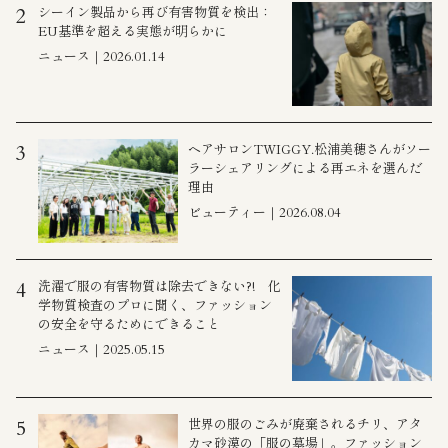
シーイン製品から再び有害物質を検出：
2
EU基準を超える実態が明らかに
ニュース｜2026.01.14
ヘアサロンTWIGGY.松浦美穂さんがソー
3
ラーシェアリングによる再エネを選んだ
理由
ビューティー｜2026.08.04
洗濯で服の有害物質は除去できない?! 化
4
学物質検査のプロに聞く、ファッション
の安全を守るためにできること
ニュース｜2025.05.15
世界の服のごみが廃棄されるチリ、アタ
5
カマ砂漠の「服の墓場」。ファッション