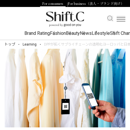
For consumers
For business（法人・ブランド向け）
Brand Rating
Fashion
Beauty
News
Lifestyle
Shift Cha
トップ
Learning
DPPが拓くサプライチェーンの透明化──ヨーロッパと日