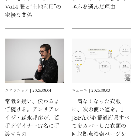
Vol.4 服と“土地利用”の
エネを選んだ理由
密接な関係
ファッション｜2026.08.04
ニュース｜2026.08.03
常識を疑い、伝わるま
「着なくなった衣服
で続ける。アンリアレ
に、次の使い道を。」
イジ・森永邦彦が、若
JSFAが47都道府県すべ
手デザイナー17名に手
てをカバーした衣類の
渡すもの
回収拠点検索ページを