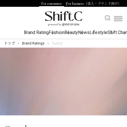
For consumers
For business（法人・ブランド向け）
Brand Rating
Fashion
Beauty
News
Lifestyle
Shift Cha
トップ
Brand Ratings
Querol