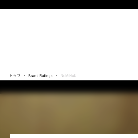
トップ
Brand Ratings
NoMiNoU