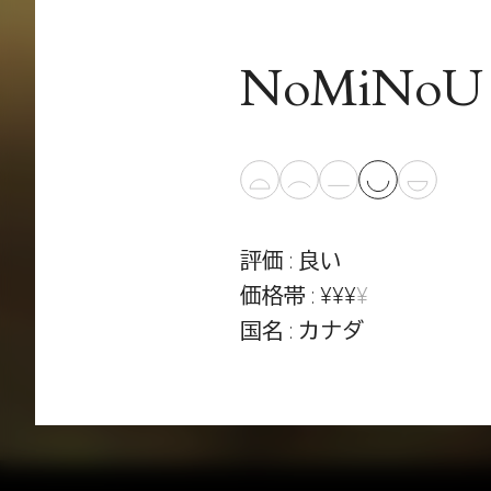
NoMiNoU
評価 : 良い
価格帯 : ¥¥¥
¥
国名 : カナダ