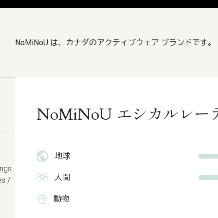
NoMiNoU は、カナダのアクティブウェア ブランドです。
NoMiNoU エシカルレ
地球
ings
人間
es /
動物