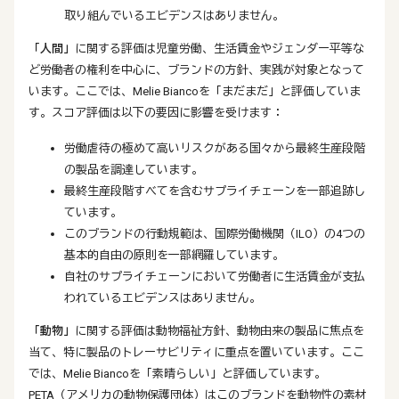
取り組んでいるエビデンスはありません。
「人間」
に関する評価は児童労働、生活賃金やジェンダー平等な
ど労働者の権利を中心に、ブランドの方針、実践が対象となって
います。ここでは、Melie Biancoを「まだまだ」と評価していま
す。スコア評価は以下の要因に影響を受けます：
労働虐待の極めて高いリスクがある国々から最終生産段階
の製品を調達しています。
最終生産段階すべてを含むサプライチェーンを一部追跡し
ています。
このブランドの行動規範は、国際労働機関（ILO）の4つの
基本的自由の原則を一部網羅しています。
自社のサプライチェーンにおいて労働者に生活賃金が支払
われているエビデンスはありません。
「動物」
に関する評価は動物福祉方針、動物由来の製品に焦点を
当て、特に製品のトレーサビリティに重点を置いています。ここ
では、Melie Biancoを「素晴らしい」と評価しています。
PETA（アメリカの動物保護団体）はこのブランドを動物性の素材