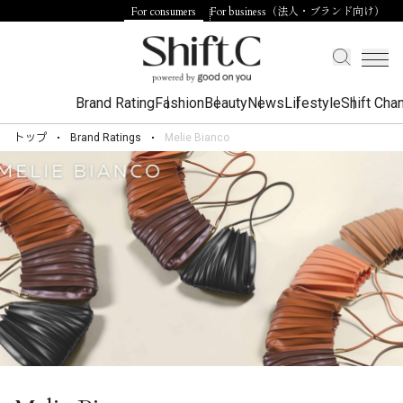
For consumers
For business（法人・ブランド向け）
Brand Rating
Fashion
Beauty
News
Lifestyle
Shift Cha
トップ
Brand Ratings
Melie Bianco