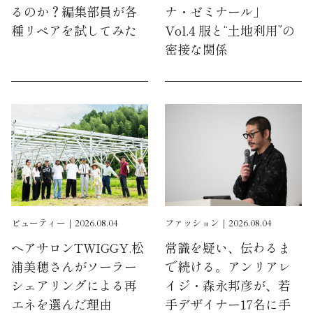
るのか？編集部員が各
ナ・ゼミナール」
種リペアを試してみた
Vol.4 服と“土地利用”の
密接な関係
ビューティー｜2026.08.04
ファッション｜2026.08.04
ヘアサロンTWIGGY.松
常識を疑い、伝わるま
浦美穂さんがソーラー
で続ける。アンリアレ
シェアリングによる再
イジ・森永邦彦が、若
エネを選んだ理由
手デザイナー17名に手