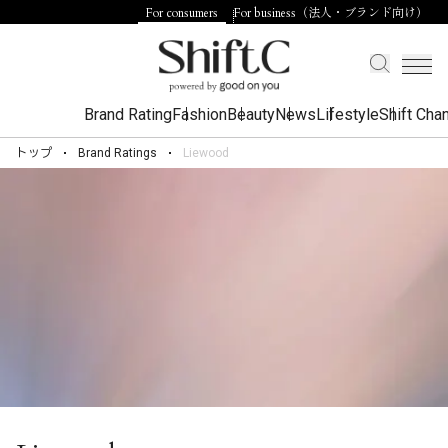
For consumers
For business（法人・ブランド向け）
Brand Rating
Fashion
Beauty
News
Lifestyle
Shift Cha
トップ
Brand Ratings
Liewood