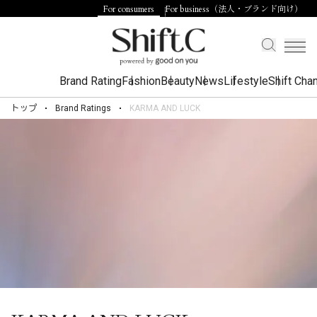
For consumers
For business（法人・ブランド向け）
Brand Rating
Fashion
Beauty
News
Lifestyle
Shift Cha
トップ
Brand Ratings
KARMA AND LUCK