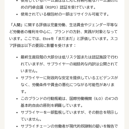
使用しているパーム油はほとんど持続可能なパーム油のた
めの円卓会議（RSPO）認証を受けています。
使用されている梱包材の一部はリサイクル可能です。
「人間」
に関する評価は児童労働、生活賃金やジェンダー平等な
ど労働者の権利を中心に、ブランドの方針、実践が対象となって
います。ここでは、Etosを「まだまだ」と評価しています。スコ
ア評価は以下の要因に影響を受けます：
最終生産段階の大部分は低リスク国または認証施設で行わ
れていますが、サプライヤーの総括的な内訳は公開されて
いません。
サプライヤーに財政的な安定を提供しているエビデンスが
なく、労働条件や賃金の悪化につながる可能性がありま
す。
このブランドの行動規範は、国際労働機関（ILO）の4つの
基本的自由の原則を網羅しています。
サプライヤーを一部監視していますが、その割合を明示し
ていません。
サプライチェーンの労働者が現代的奴隷制の疑いを報告で