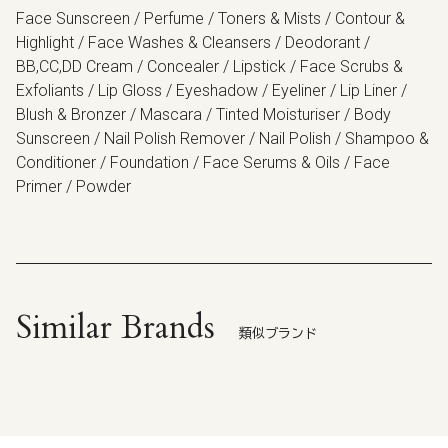
Face Sunscreen / Perfume / Toners & Mists / Contour &
Highlight / Face Washes & Cleansers / Deodorant /
BB,CC,DD Cream / Concealer / Lipstick / Face Scrubs &
Exfoliants / Lip Gloss / Eyeshadow / Eyeliner / Lip Liner /
Blush & Bronzer / Mascara / Tinted Moisturiser / Body
Sunscreen / Nail Polish Remover / Nail Polish / Shampoo &
Conditioner / Foundation / Face Serums & Oils / Face
Primer / Powder
Similar Brands
類似ブランド