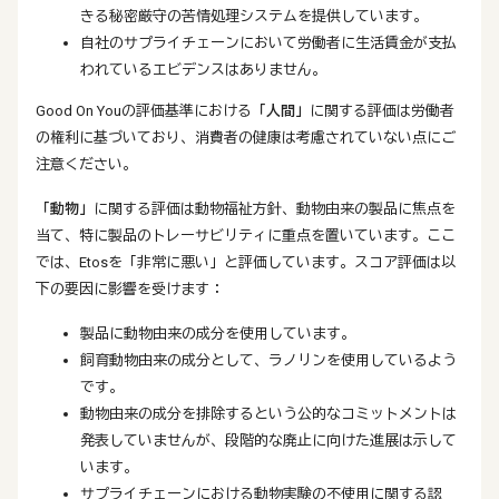
きる秘密厳守の苦情処理システムを提供しています。
自社のサプライチェーンにおいて労働者に生活賃金が支払
われているエビデンスはありません。
Good On Youの評価基準における
「人間」
に関する評価は労働者
の権利に基づいており、消費者の健康は考慮されていない点にご
注意ください。
「動物」
に関する評価は動物福祉方針、動物由来の製品に焦点を
当て、特に製品のトレーサビリティに重点を置いています。ここ
では、Etosを「非常に悪い」と評価しています。スコア評価は以
下の要因に影響を受けます：
製品に動物由来の成分を使用しています。
飼育動物由来の成分として、ラノリンを使用しているよう
です。
動物由来の成分を排除するという公的なコミットメントは
発表していませんが、段階的な廃止に向けた進展は示して
います。
サプライチェーンにおける動物実験の不使用に関する認