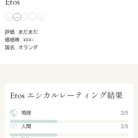
Etos
評価 : まだまだ
価格帯 : ¥¥¥
¥
国名 : オランダ
Etos エシカルレーティング結果
地球
2/5
人間
2/5