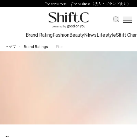
For consumers
For business（法人・ブランド向け）
Brand Rating
Fashion
Beauty
News
Lifestyle
Shift Cha
トップ
Brand Ratings
Etos