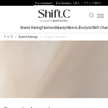
For consumers
For business（法人・ブランド向け）
Brand Rating
Fashion
Beauty
News
Lifestyle
Shift Cha
トップ
Brand Ratings
Emporio Armani