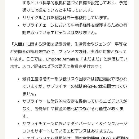
するという科学的根拠に基づく目標を設定しており、予定
通りには進んでいると主張しています。
リサイクルされた梱包材を一部使用しています。
サプライチェーンにおいて生物多様性を保護するための行
動を取っているエビデンスはありません。
「人間」
に関する評価は児童労働、生活賃金やジェンダー平等な
ど労働者の権利を中心に、ブランドの方針、実践が対象となって
います。ここでは、Emporio Armaniを「まだまだ」と評価してい
ます。スコア評価は以下の要因に影響を受けます：
最終生産段階の一部は低リスク国または認証施設で行われ
ていますが、サプライヤーの総括的な内訳は公開されてい
ません。
サプライヤーに財政的な安定を提供しているエビデンスが
なく、労働条件や賃金の悪化につながる可能性がありま
す。
サプライチェーンにおいてダイバーシティ＆インクルージ
ョンをサポートしているエビデンスはありません。
このブランドの行動規範は、国際労働機関（ILO）の原則を