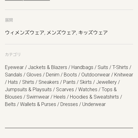
展開
ウィメンズウェア, メンズウェア, キッズウェア
カテゴリ
Eyewear / Jackets & Blazers / Handbags / Suits / T-Shirts /
Sandals / Gloves / Denim / Boots / Outdoorwear / Knitwear
/ Hats / Shirts / Sneakers / Pants / Skirts / Jewellery /
Jumpsuits & Playsuits / Scarves / Watches / Tops &
Blouses / Swimwear / Heels / Hoodies & Sweatshirts /
Belts / Wallets & Purses / Dresses / Underwear