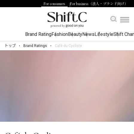
For consumers
For business（法人・ブランド向け）
Brand Rating
Fashion
Beauty
News
Lifestyle
Shift Cha
トップ
Brand Ratings
Café du Cycliste