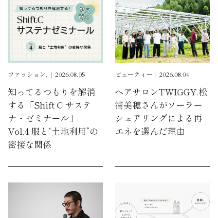
ファッション, ｜2026.08.05
ビューティー｜2026.08.04
知ってるつもりを解消
ヘアサロンTWIGGY.松
する「Shift C サステ
浦美穂さんがソーラー
ナ・ゼミナール」
シェアリングによる再
Vol.4 服と“土地利用”の
エネを選んだ理由
密接な関係